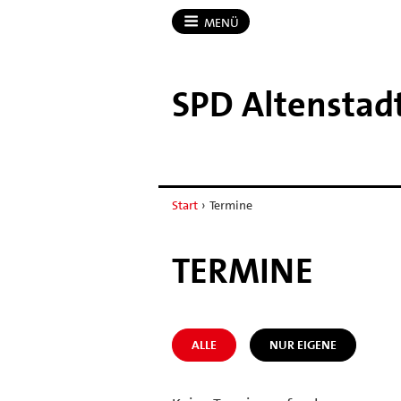
MENÜ
SPD Altenstad
Start
›
Termine
TERMINE
ALLE
NUR EIGENE